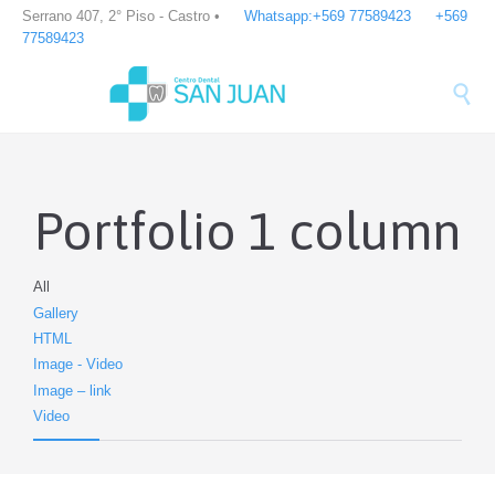


Serrano 407, 2° Piso - Castro •
Whatsapp:+569 77589423
+569
77589423

Portfolio 1 column
All
Gallery
HTML
Image - Video
Image – link
Video